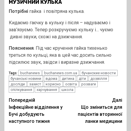
МУЗИЧНИЙ КУЛЬКА
Потрібні
гайка і повітряна кулька.
Кидаємо гаєчку в кульку і після – надуваємо і
зав’язуємо. Тепер розкручуємо кульку і… чуємо
дивні звуки, схожі на дзижчання.
Пояснення
. Під час кручення гайка тихенько
треться по кульці, яка в цей час досить сильно
підсилює звук, звідси і виразне дзижчання.
buchanews
buchanews.com.ua
бучанские новости
Tags:
бучанські новини
вдома
дитина
діти
дозвілля
досліди
захист
корисно
освіта
розваги
спілкування
харчування
школа
Post
Попередній
Далі
Інфекційне відділення у
Що зміниться для
navigation
Бучі добудують
пацієнтів вторинної
наступного тижня
ланки медицини