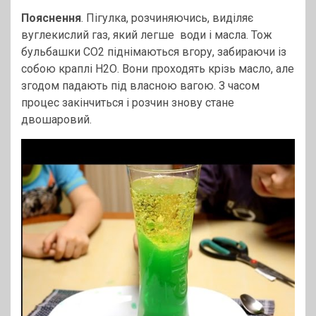
Пояснення
. Пігулка, розчиняючись, виділяє
вуглекислий газ, який легше води і масла. Тож
бульбашки СО2 піднімаються вгору, забираючи із
собою краплі Н2О. Вони проходять крізь масло, але
згодом падають під власною вагою. З часом
процес закінчиться і розчин знову стане
двошаровий.