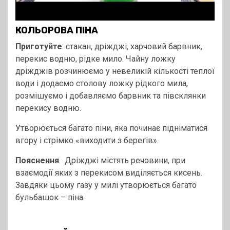
КОЛЬОРОВА ПІНА
Приготуйте
: стакан, дріжджі, харчовий барвник,
перекис водню, рідке мило. Чайну ложку
дріжджів розчинюємо у невеликій кількості теплої
води і додаємо столову ложку рідкого мила,
розмішуємо і добавляємо барвник та півсклянки
перекису водню.
Утворюється багато піни, яка починає підніматися
вгору і стрімко «виходити з берегів».
Пояснення
. Дріжджі містять речовини, при
взаємодії яких з перекисом виділяється кисень.
Завдяки цьому газу у милі утворюється багато
бульбашок – піна.