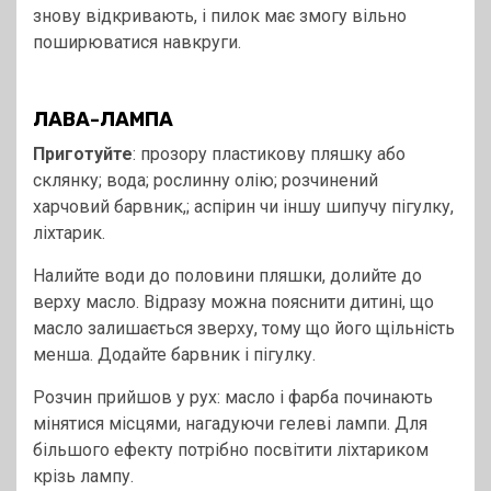
знову відкривають, і пилок має змогу вільно
поширюватися навкруги.
ЛАВА-ЛАМПА
Приготуйте
: прозору пластикову пляшку або
склянку; вода; рослинну олію; розчинений
харчовий барвник,; аспірин чи іншу шипучу пігулку,
ліхтарик.
Налийте води до половини пляшки, долийте до
верху масло. Відразу можна пояснити дитині, що
масло залишається зверху, тому що його щільність
менша. Додайте барвник і пігулку.
Розчин прийшов у рух: масло і фарба починають
мінятися місцями, нагадуючи гелеві лампи. Для
більшого ефекту потрібно посвітити ліхтариком
крізь лампу.