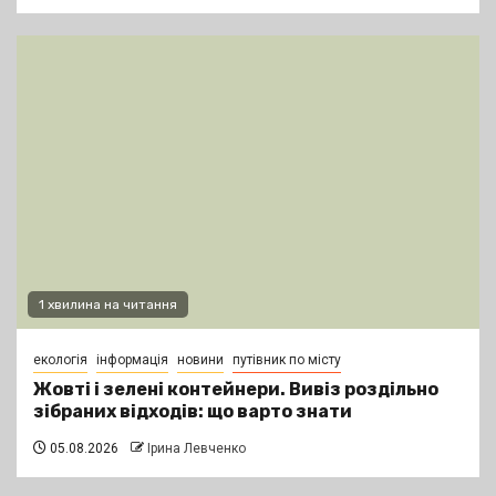
1 хвилина на читання
екологія
інформація
новини
путівник по місту
Жовті і зелені контейнери. Вивіз роздільно
зібраних відходів: що варто знати
05.08.2026
Ірина Левченко