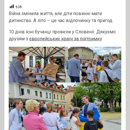
638
Війна змінила життя, але діти повинні мати
дитинство. А літо – це час відпочинку та пригод.
10 днів юні бучанці провели у Словенії. Дякуємо
друзям з
європейських країн за підтримку