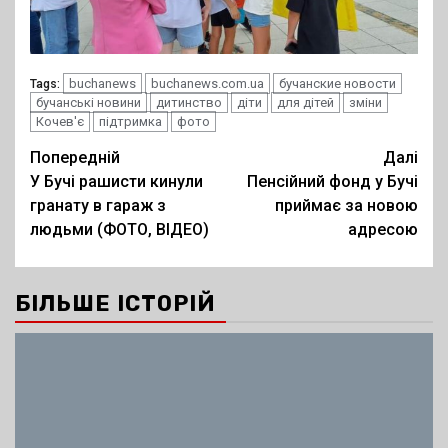
buchanews
buchanews.com.ua
бучанские новости
Tags:
бучанські новини
дитинство
діти
для дітей
зміни
Кочев'є
підтримка
фото
Post
Попередній
Далі
У Бучі рашисти кинули
Пенсійний фонд у Бучі
navigation
гранату в гараж з
приймає за новою
людьми (ФОТО, ВІДЕО)
адресою
БІЛЬШЕ ІСТОРІЙ