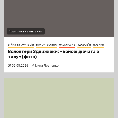
1 хвилина на читання
війна та окупація
волонтерство
ексклюзив
здоров'я
новини
Волонтери Здвижівки: «Бойові дівчата в
тилу» (фото)
06.08.2026
Ірина Левченко