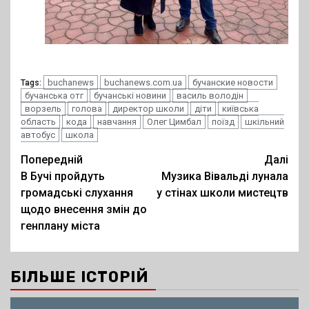
buchanews
buchanews.com.ua
бучанские новости
Tags:
бучанська отг
бучанські новини
василь володін
ворзель
голова
директор школи
діти
київська
область
кода
навчання
Олег Цимбал
поїзд
шкільний
автобус
школа
Post
Попередній
Далі
В Бучі пройдуть
Музика Вівальді лунала
navigation
громадські слухання
у стінах школи мистецтв
щодо внесення змін до
генплану міста
БІЛЬШЕ ІСТОРІЙ