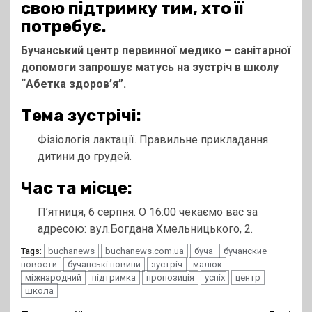
свою підтримку тим, хто її
потребує.
Бучанський центр первинної медико – санітарної
допомоги запрошує матусь на зустріч в школу
“Абетка здоров’я”.
Тема зустрічі:
Фізіологія лактації. Правильне прикладання
дитини до грудей.
Час та місце:
П’ятниця, 6 серпня. О 16:00 чекаємо вас за
адресою: вул.Богдана Хмельницького, 2.
buchanews
buchanews.com.ua
буча
бучанские
Tags:
новости
бучанські новини
зустріч
малюк
міжнародний
підтримка
пропозиція
успіх
центр
школа