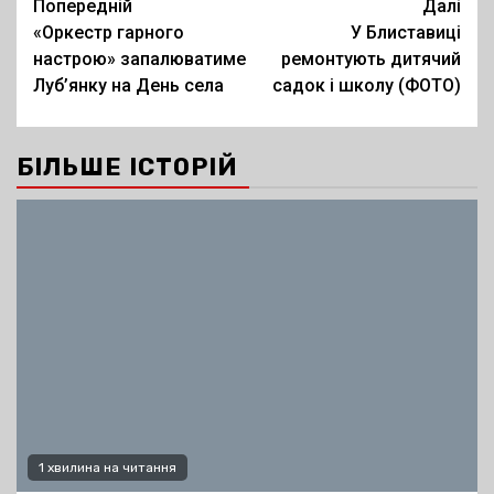
Post
Попередній
Далі
«Оркестр гарного
У Блиставиці
navigation
настрою» запалюватиме
ремонтують дитячий
Луб’янку на День села
садок і школу (ФОТО)
БІЛЬШЕ ІСТОРІЙ
1 хвилина на читання