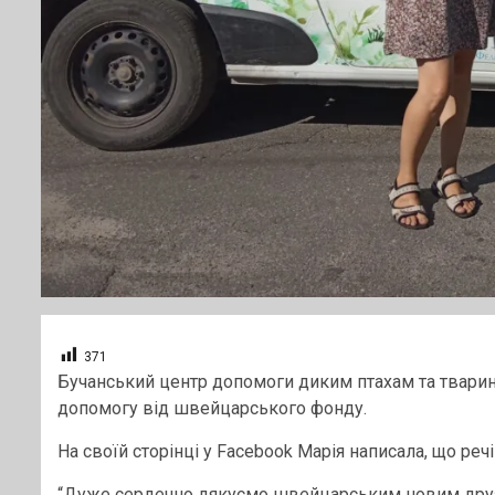
371
Бучанський центр допомоги диким птахам та тварин
допомогу від швейцарського фонду.
На своїй сторінці у Facebook Марія написала, що речі 
“Дуже сердечно дякуємо швейцарським новим дру