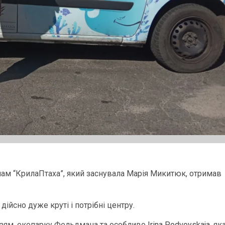
ам “КрилаПтаха”, який заснувала Марія Микитюк, отримав
дійсно дуже круті і потрібні центру.
зям, екопарку Фельдмана та особливо
Irina Podvoyskaja
, як