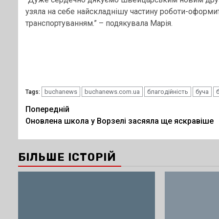
узяла на себе найскладнішу частину роботи-оформит
транспортуванням.” – подякувала Марія.
buchanews
buchanews.com.ua
благодійність
буча
Tags:
Post
Попередній
Оновлена школа у Ворзелі засяяла ще яскравіше
navigation
БІЛЬШЕ ІСТОРІЙ