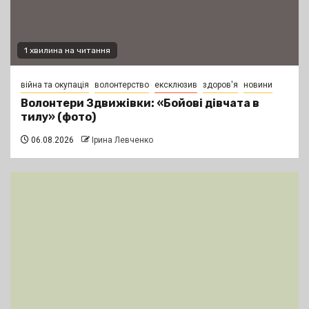
1 хвилина на читання
війна та окупація
волонтерство
ексклюзив
здоров'я
новини
Волонтери Здвижівки: «Бойові дівчата в
тилу» (фото)
06.08.2026
Ірина Левченко