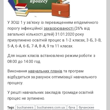
У ЗОШ 1 у зв’язку із перевищенням епідемічного
порогу інфекційної
захворюваності
(26% від
загальної кількості дітей) 31.01.2020 року
призупинено освітній процес в 1-2 класах, 3-Б, 3-В,
5-А, 6-А, 6-Б, 7-А, 8-А, 9 та 11 класах.
Для інших класів встановлено режим роботи: з
08.00 до 14.00 год.
Виконання
навчальних планів
та програм
відбудеться за рахунок оптимізації навчального
процесу.
У решті навчальних закладів громади освітній
процес не зупинено.
buchanews
buchanews.com.ua
буча
бучанские
Tags: