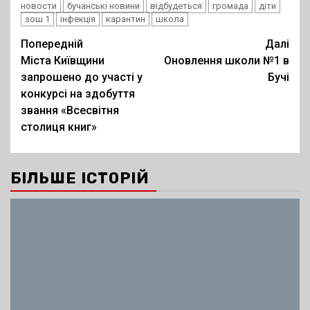
новости
бучанські новини
відбудеться
громада
діти
зош 1
інфекція
карантин
школа
Post
Попередній
Далі
Міста Київщини
Оновлення школи №1 в
navigation
запрошено до участі у
Бучі
конкурсі на здобуття
звання «Всесвітня
столиця книг»
БІЛЬШЕ ІСТОРІЙ